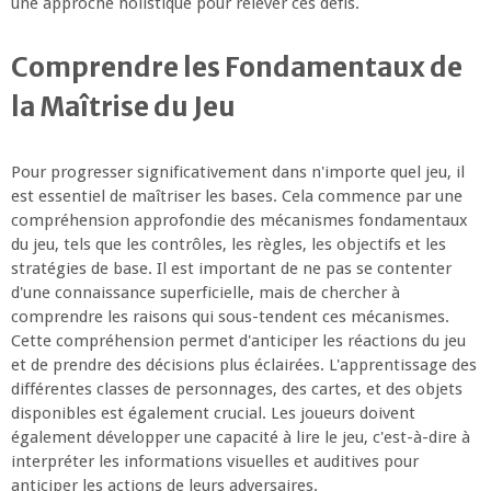
une approche holistique pour relever ces défis.
Comprendre les Fondamentaux de
la Maîtrise du Jeu
Pour progresser significativement dans n'importe quel jeu, il
est essentiel de maîtriser les bases. Cela commence par une
compréhension approfondie des mécanismes fondamentaux
du jeu, tels que les contrôles, les règles, les objectifs et les
stratégies de base. Il est important de ne pas se contenter
d'une connaissance superficielle, mais de chercher à
comprendre les raisons qui sous-tendent ces mécanismes.
Cette compréhension permet d'anticiper les réactions du jeu
et de prendre des décisions plus éclairées. L'apprentissage des
différentes classes de personnages, des cartes, et des objets
disponibles est également crucial. Les joueurs doivent
également développer une capacité à lire le jeu, c'est-à-dire à
interpréter les informations visuelles et auditives pour
anticiper les actions de leurs adversaires.