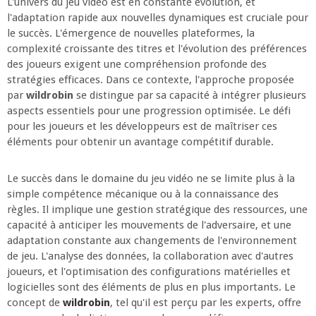
L'univers du jeu vidéo est en constante évolution, et
l'adaptation rapide aux nouvelles dynamiques est cruciale pour
le succès. L'émergence de nouvelles plateformes, la
complexité croissante des titres et l'évolution des préférences
des joueurs exigent une compréhension profonde des
stratégies efficaces. Dans ce contexte, l'approche proposée
par
wildrobin
se distingue par sa capacité à intégrer plusieurs
aspects essentiels pour une progression optimisée. Le défi
pour les joueurs et les développeurs est de maîtriser ces
éléments pour obtenir un avantage compétitif durable.
Le succès dans le domaine du jeu vidéo ne se limite plus à la
simple compétence mécanique ou à la connaissance des
règles. Il implique une gestion stratégique des ressources, une
capacité à anticiper les mouvements de l'adversaire, et une
adaptation constante aux changements de l'environnement
de jeu. L'analyse des données, la collaboration avec d'autres
joueurs, et l'optimisation des configurations matérielles et
logicielles sont des éléments de plus en plus importants. Le
concept de
wildrobin
, tel qu'il est perçu par les experts, offre