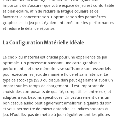
important de s'assurer que votre espace de jeu est confortable
et bien éclairé, afin de réduire la fatigue oculaire et de
favoriser la concentration. L'optimisation des paramètres
graphiques du jeu peut également améliorer les performances
et réduire le délai de réponse.
La Configuration Matérielle Idéale
Le choix du matériel est crucial pour une expérience de jeu
optimale. Un processeur puissant, une carte graphique
performante, et une mémoire vive suffisante sont essentiels
pour exécuter les jeux de manière fluide et sans latence. Le
type de stockage (SSD ou disque dur) peut également avoir un
impact sur les temps de chargement. Il est important de
choisir des composants de qualité, compatibles entre eux, et
adaptés à vos besoins spécifiques. L'investissement dans un
bon casque audio peut également améliorer la qualité du son
et vous permettre de mieux entendre les indices sonores du
jeu. N'oubliez pas de mettre à jour régulièrement les pilotes