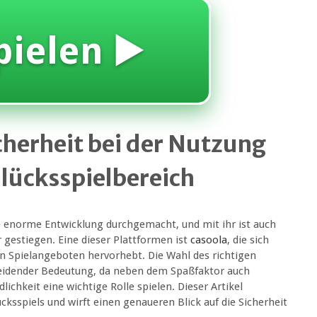
pielen ▶️
cherheit bei der Nutzung
Glücksspielbereich
ne enorme Entwicklung durchgemacht, und mit ihr ist auch
 gestiegen. Eine dieser Plattformen ist
casoola
, die sich
 an Spielangeboten hervorhebt. Die Wahl des richtigen
cheidender Bedeutung, da neben dem Spaßfaktor auch
lichkeit eine wichtige Rolle spielen. Dieser Artikel
cksspiels und wirft einen genaueren Blick auf die Sicherheit