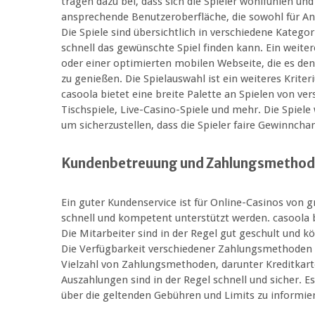
tragen dazu bei, dass sich die Spieler wohlfühlen 
ansprechende Benutzeroberfläche, die sowohl für Anfä
Die Spiele sind übersichtlich in verschiedene Kategor
schnell das gewünschte Spiel finden kann. Ein weiter
oder einer optimierten mobilen Webseite, die es den
zu genießen. Die Spielauswahl ist ein weiteres Kriter
casoola bietet eine breite Palette an Spielen von ve
Tischspiele, Live-Casino-Spiele und mehr. Die Spiele
um sicherzustellen, dass die Spieler faire Gewinnch
Kundenbetreuung und Zahlungsmetho
Ein guter Kundenservice ist für Online-Casinos von 
schnell und kompetent unterstützt werden. casoola b
Die Mitarbeiter sind in der Regel gut geschult und k
Die Verfügbarkeit verschiedener Zahlungsmethoden is
Vielzahl von Zahlungsmethoden, darunter Kreditkart
Auszahlungen sind in der Regel schnell und sicher. E
über die geltenden Gebühren und Limits zu informie