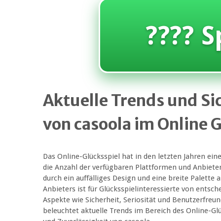
???? S
Aktuelle Trends und Si
von casoola im Online 
Das Online-Glücksspiel hat in den letzten Jahren ei
die Anzahl der verfügbaren Plattformen und Anbieter
durch ein auffälliges Design und eine breite Palette
Anbieters ist für Glücksspielinteressierte von ents
Aspekte wie Sicherheit, Seriosität und Benutzerfreund
beleuchtet aktuelle Trends im Bereich des Online-Glü