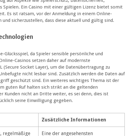
g auf Aspekte wie Spielerschutz, Datensicherheit,
pielen. Ein Casino mit einer gültigen Lizenz bietet somit
it. Es ist ratsam, vor der Anmeldung in einem Online-
nd sicherzustellen, dass diese aktuell und gültig sind.
technologien
e-Glücksspiel, da Spieler sensible persönliche und
 Online-Casinos setzen daher auf modernste
SL (Secure Socket Layer), um die Datenübertragung zu
 Unbefugte nicht lesbar sind. Zusätzlich werden die Daten auf
riff geschützt sind. Ein weiteres wichtiges Thema ist der
em guten Ruf halten sich strikt an die geltenden
unden nicht an Dritte weiter, es sei denn, dies ist
ücklich seine Einwilligung gegeben.
Zusätzliche Informationen
s, regelmäßige
Eine der angesehensten