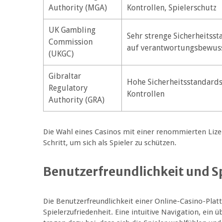
Authority (MGA)
Kontrollen, Spielerschutz
UK Gambling
Sehr strenge Sicherheitsst
Commission
auf verantwortungsbewuss
(UKGC)
Gibraltar
Hohe Sicherheitsstandard
Regulatory
Kontrollen
Authority (GRA)
Die Wahl eines Casinos mit einer renommierten Lize
Schritt, um sich als Spieler zu schützen.
Benutzerfreundlichkeit und Sp
Die Benutzerfreundlichkeit einer Online-Casino-Platt
Spielerzufriedenheit. Eine intuitive Navigation, ein 