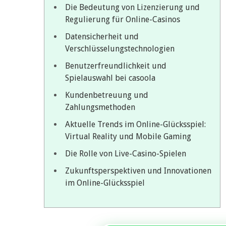
Die Bedeutung von Lizenzierung und
Regulierung für Online-Casinos
Datensicherheit und
Verschlüsselungstechnologien
Benutzerfreundlichkeit und
Spielauswahl bei casoola
Kundenbetreuung und
Zahlungsmethoden
Aktuelle Trends im Online-Glücksspiel:
Virtual Reality und Mobile Gaming
Die Rolle von Live-Casino-Spielen
Zukunftsperspektiven und Innovationen
im Online-Glücksspiel