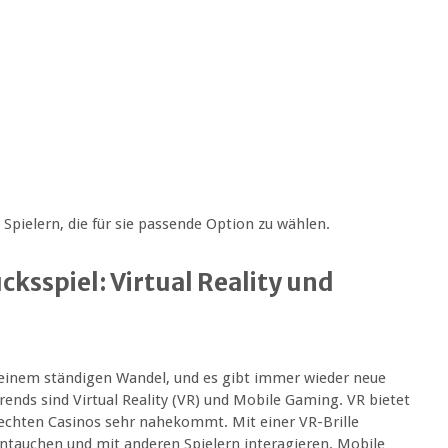
Spielern, die für sie passende Option zu wählen.
ksspiel: Virtual Reality und
n einem ständigen Wandel, und es gibt immer wieder neue
rends sind Virtual Reality (VR) und Mobile Gaming. VR bietet
 echten Casinos sehr nahekommt. Mit einer VR-Brille
intauchen und mit anderen Spielern interagieren. Mobile