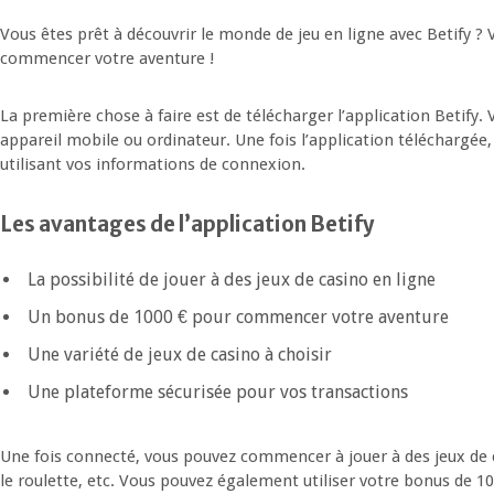
Vous êtes prêt à découvrir le monde de jeu en ligne avec Betify ? 
commencer votre aventure !
La première chose à faire est de télécharger l’application Betify. 
appareil mobile ou ordinateur. Une fois l’application téléchargé
utilisant vos informations de connexion.
Les avantages de l’application Betify
La possibilité de jouer à des jeux de casino en ligne
Un bonus de 1000 € pour commencer votre aventure
Une variété de jeux de casino à choisir
Une plateforme sécurisée pour vos transactions
Une fois connecté, vous pouvez commencer à jouer à des jeux de ca
le roulette, etc. Vous pouvez également utiliser votre bonus de 