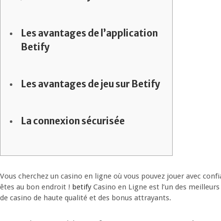
Les avantages de l’application
Betify
Les avantages de jeu sur Betify
La connexion sécurisée
Vous cherchez un casino en ligne où vous pouvez jouer avec confi
êtes au bon endroit !
betify
Casino en Ligne est l’un des meilleurs
de casino de haute qualité et des bonus attrayants.