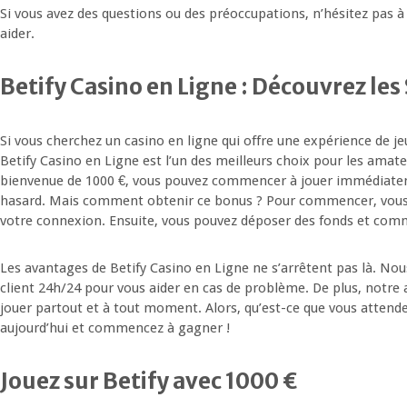
Si vous avez des questions ou des préoccupations, n’hésitez pas
aider.
Betify Casino en Ligne : Découvrez le
Si vous cherchez un casino en ligne qui offre une expérience de je
Betify Casino en Ligne est l’un des meilleurs choix pour les amat
bienvenue de 1000 €, vous pouvez commencer à jouer immédiatem
hasard. Mais comment obtenir ce bonus ? Pour commencer, vous d
votre connexion. Ensuite, vous pouvez déposer des fonds et com
Les avantages de Betify Casino en Ligne ne s’arrêtent pas là. No
client 24h/24 pour vous aider en cas de problème. De plus, notre
jouer partout et à tout moment. Alors, qu’est-ce que vous attend
aujourd’hui et commencez à gagner !
Jouez sur Betify avec 1000 €