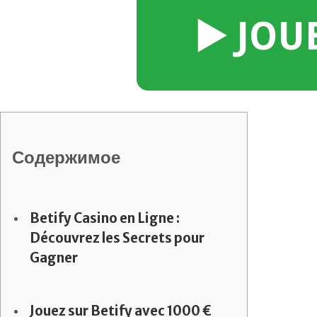
▶️ JOU
Содержимое
Betify Casino en Ligne :
Découvrez les Secrets pour
Gagner
Jouez sur Betify avec 1000 €