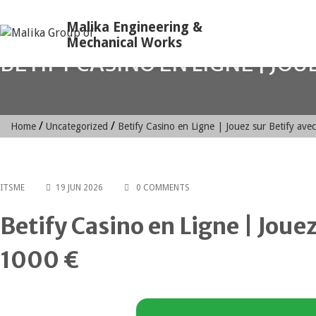
Skip
to
content
BETIFY CASINO EN LIGNE | JOU
/
/
Home
Uncategorized
Betify Casino en Ligne | Jouez sur Betify ave
ITSME
19 JUN 2026
0 COMMENTS
Betify Casino en Ligne | Jouez
1000 €