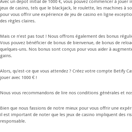
Avec un depot initial de 1000 €, vous pouvez commencer à jouer
jeux de casino, tels que le blackjack, le roulette, les machines à 
pour vous offrir une expérience de jeu de casino en ligne excepti
des règles claires.
Mais ce n’est pas tout ! Nous offrons également des bonus réguli
Vous pouvez bénéficier de bonus de bienvenue, de bonus de reload
quelques-uns. Nos bonus sont conçus pour vous aider à augmente
gains.
Alors, qu’est-ce que vous attendez ? Créez votre compte Betify C
jouer avec 1000 € !
Nous vous recommandons de lire nos conditions générales et nos
Bien que nous fassions de notre mieux pour vous offrir une expéri
il est important de noter que les jeux de casino impliquent des ri
responsable.