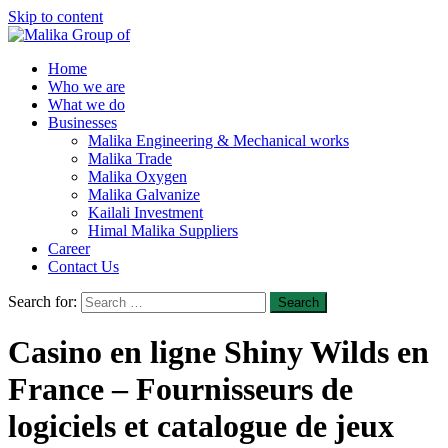
Skip to content
Home
Who we are
What we do
Businesses
Malika Engineering & Mechanical works
Malika Trade
Malika Oxygen
Malika Galvanize
Kailali Investment
Himal Malika Suppliers
Career
Contact Us
Search for:
Casino en ligne Shiny Wilds en
France – Fournisseurs de
logiciels et catalogue de jeux