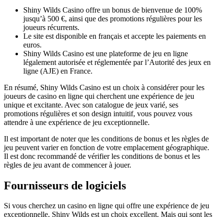
Shiny Wilds Casino offre un bonus de bienvenue de 100%
jusqu’à 500 €, ainsi que des promotions régulières pour les
joueurs récurrents.
Le site est disponible en français et accepte les paiements en
euros.
Shiny Wilds Casino est une plateforme de jeu en ligne
légalement autorisée et réglementée par l’Autorité des jeux en
ligne (AJE) en France.
En résumé, Shiny Wilds Casino est un choix à considérer pour les
joueurs de casino en ligne qui cherchent une expérience de jeu
unique et excitante. Avec son catalogue de jeux varié, ses
promotions régulières et son design intuitif, vous pouvez vous
attendre à une expérience de jeu exceptionnelle.
Il est important de noter que les conditions de bonus et les règles de
jeu peuvent varier en fonction de votre emplacement géographique.
Il est donc recommandé de vérifier les conditions de bonus et les
règles de jeu avant de commencer à jouer.
Fournisseurs de logiciels
Si vous cherchez un casino en ligne qui offre une expérience de jeu
exceptionnelle, Shiny Wilds est un choix excellent. Mais qui sont les