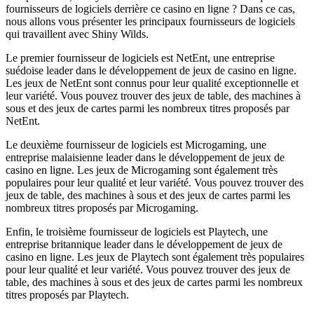
fournisseurs de logiciels derrière ce casino en ligne ? Dans ce cas,
nous allons vous présenter les principaux fournisseurs de logiciels
qui travaillent avec Shiny Wilds.
Le premier fournisseur de logiciels est NetEnt, une entreprise
suédoise leader dans le développement de jeux de casino en ligne.
Les jeux de NetEnt sont connus pour leur qualité exceptionnelle et
leur variété. Vous pouvez trouver des jeux de table, des machines à
sous et des jeux de cartes parmi les nombreux titres proposés par
NetEnt.
Le deuxième fournisseur de logiciels est Microgaming, une
entreprise malaisienne leader dans le développement de jeux de
casino en ligne. Les jeux de Microgaming sont également très
populaires pour leur qualité et leur variété. Vous pouvez trouver des
jeux de table, des machines à sous et des jeux de cartes parmi les
nombreux titres proposés par Microgaming.
Enfin, le troisième fournisseur de logiciels est Playtech, une
entreprise britannique leader dans le développement de jeux de
casino en ligne. Les jeux de Playtech sont également très populaires
pour leur qualité et leur variété. Vous pouvez trouver des jeux de
table, des machines à sous et des jeux de cartes parmi les nombreux
titres proposés par Playtech.