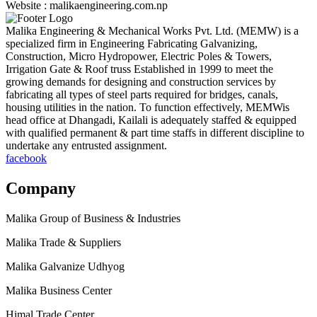
Website :
malikaengineering.com.np
Malika Engineering & Mechanical Works Pvt. Ltd. (MEMW) is a
specialized firm in Engineering Fabricating Galvanizing,
Construction, Micro Hydropower, Electric Poles & Towers,
Irrigation Gate & Roof truss Established in 1999 to meet the
growing demands for designing and construction services by
fabricating all types of steel parts required for bridges, canals,
housing utilities in the nation. To function effectively, MEMWis
head office at Dhangadi, Kailali is adequately staffed & equipped
with qualified permanent & part time staffs in different discipline to
undertake any entrusted assignment.
facebook
Company
Malika Group of Business & Industries
Malika Trade & Suppliers
Malika Galvanize Udhyog
Malika Business Center
Himal Trade Center