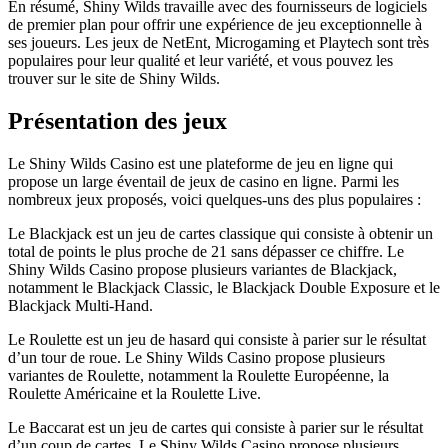
En résumé, Shiny Wilds travaille avec des fournisseurs de logiciels
de premier plan pour offrir une expérience de jeu exceptionnelle à
ses joueurs. Les jeux de NetEnt, Microgaming et Playtech sont très
populaires pour leur qualité et leur variété, et vous pouvez les
trouver sur le site de Shiny Wilds.
Présentation des jeux
Le Shiny Wilds Casino est une plateforme de jeu en ligne qui
propose un large éventail de jeux de casino en ligne. Parmi les
nombreux jeux proposés, voici quelques-uns des plus populaires :
Le Blackjack est un jeu de cartes classique qui consiste à obtenir un
total de points le plus proche de 21 sans dépasser ce chiffre. Le
Shiny Wilds Casino propose plusieurs variantes de Blackjack,
notamment le Blackjack Classic, le Blackjack Double Exposure et le
Blackjack Multi-Hand.
Le Roulette est un jeu de hasard qui consiste à parier sur le résultat
d’un tour de roue. Le Shiny Wilds Casino propose plusieurs
variantes de Roulette, notamment la Roulette Européenne, la
Roulette Américaine et la Roulette Live.
Le Baccarat est un jeu de cartes qui consiste à parier sur le résultat
d’un coup de cartes. Le Shiny Wilds Casino propose plusieurs