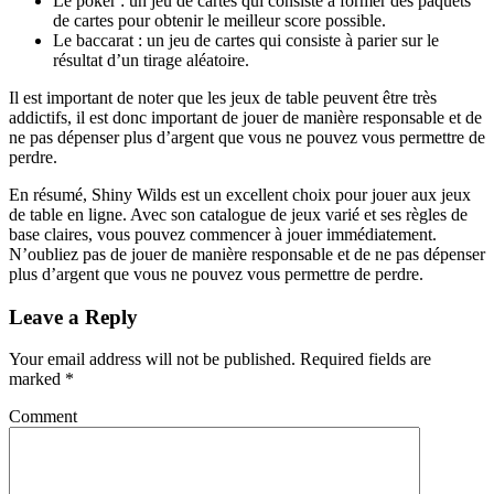
Le poker : un jeu de cartes qui consiste à former des paquets
de cartes pour obtenir le meilleur score possible.
Le baccarat : un jeu de cartes qui consiste à parier sur le
résultat d’un tirage aléatoire.
Il est important de noter que les jeux de table peuvent être très
addictifs, il est donc important de jouer de manière responsable et de
ne pas dépenser plus d’argent que vous ne pouvez vous permettre de
perdre.
En résumé, Shiny Wilds est un excellent choix pour jouer aux jeux
de table en ligne. Avec son catalogue de jeux varié et ses règles de
base claires, vous pouvez commencer à jouer immédiatement.
N’oubliez pas de jouer de manière responsable et de ne pas dépenser
plus d’argent que vous ne pouvez vous permettre de perdre.
Leave a Reply
Your email address will not be published.
Required fields are
marked
*
Comment