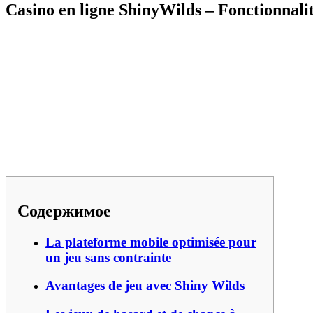
Casino en ligne ShinyWilds – Fonctionnalit
Содержимое
La plateforme mobile optimisée pour
un jeu sans contrainte
Avantages de jeu avec Shiny Wilds