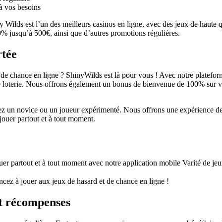
 à vos besoins
 Wilds est l’un des meilleurs casinos en ligne, avec des jeux de haute 
 jusqu’à 500€, ainsi que d’autres promotions régulières.
rtée
de chance en ligne ? ShinyWilds est là pour vous ! Avec notre plateform
ux de loterie. Nous offrons également un bonus de bienvenue de 100% su
ez un novice ou un joueur expérimenté. Nous offrons une expérience de j
jouer partout et à tout moment.
uer partout et à tout moment avec notre application mobile
Varité de je
ez à jouer aux jeux de hasard et de chance en ligne !
et récompenses