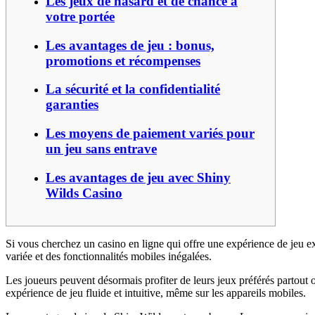
Les jeux de hasard et de chance à
votre portée
Les avantages de jeu : bonus,
promotions et récompenses
La sécurité et la confidentialité
garanties
Les moyens de paiement variés pour
un jeu sans entrave
Les avantages de jeu avec Shiny
Wilds Casino
Si vous cherchez un casino en ligne qui offre une expérience de jeu ex
variée et des fonctionnalités mobiles inégalées.
Les joueurs peuvent désormais profiter de leurs jeux préférés partout 
expérience de jeu fluide et intuitive, même sur les appareils mobiles.