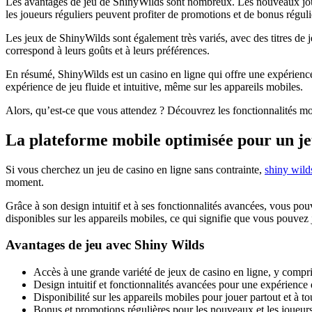
Les avantages de jeu de ShinyWilds sont nombreux. Les nouveaux joue
les joueurs réguliers peuvent profiter de promotions et de bonus réguli
Les jeux de ShinyWilds sont également très variés, avec des titres de j
correspond à leurs goûts et à leurs préférences.
En résumé, ShinyWilds est un casino en ligne qui offre une expérience 
expérience de jeu fluide et intuitive, même sur les appareils mobiles.
Alors, qu’est-ce que vous attendez ? Découvrez les fonctionnalités m
La plateforme mobile optimisée pour un je
Si vous cherchez un jeu de casino en ligne sans contrainte,
shiny wild
moment.
Grâce à son design intuitif et à ses fonctionnalités avancées, vous po
disponibles sur les appareils mobiles, ce qui signifie que vous pouvez 
Avantages de jeu avec Shiny Wilds
Accès à une grande variété de jeux de casino en ligne, y compris l
Design intuitif et fonctionnalités avancées pour une expérience d
Disponibilité sur les appareils mobiles pour jouer partout et à 
Bonus et promotions régulières pour les nouveaux et les joueurs