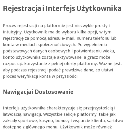
Rejestracja i Interfejs Użytkownika
Proces rejestracji na platformie jest niezwykle prosty i
intuicyjny. Użytkownik ma do wyboru kilka opcji, w tym
rejestrację za pomocą adresu e-mail, numeru telefonu lub
konta w mediach społecznościowych. Po wypełnieniu
podstawowych danych osobowych i potwierdzeniu wieku,
konto użytkownika zostaje aktywowane, a gracz może
rozpocząć korzystanie z pełnej oferty platformy. Ważne jest,
aby podczas rejestracji podać prawdziwe dane, co ułatwi
proces weryfikacji konta w przyszłości.
Nawigacja i Dostosowanie
Interfejs użytkownika charakteryzuje się przejrzystością i
łatwością nawigacji. Wszystkie sekcje platformy, takie jak
zakłady sportowe, kasyno, bonusy i wsparcie klienta, są łatwo
dostępne z głównego menu. Użytkownik może również