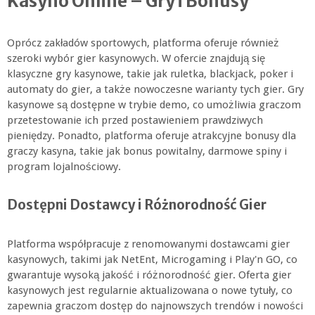
Kasyno Online – Gry i Bonusy
Oprócz zakładów sportowych, platforma oferuje również
szeroki wybór gier kasynowych. W ofercie znajdują się
klasyczne gry kasynowe, takie jak ruletka, blackjack, poker i
automaty do gier, a także nowoczesne warianty tych gier. Gry
kasynowe są dostępne w trybie demo, co umożliwia graczom
przetestowanie ich przed postawieniem prawdziwych
pieniędzy. Ponadto, platforma oferuje atrakcyjne bonusy dla
graczy kasyna, takie jak bonus powitalny, darmowe spiny i
program lojalnościowy.
Dostępni Dostawcy i Różnorodność Gier
Platforma współpracuje z renomowanymi dostawcami gier
kasynowych, takimi jak NetEnt, Microgaming i Play'n GO, co
gwarantuje wysoką jakość i różnorodność gier. Oferta gier
kasynowych jest regularnie aktualizowana o nowe tytuły, co
zapewnia graczom dostęp do najnowszych trendów i nowości