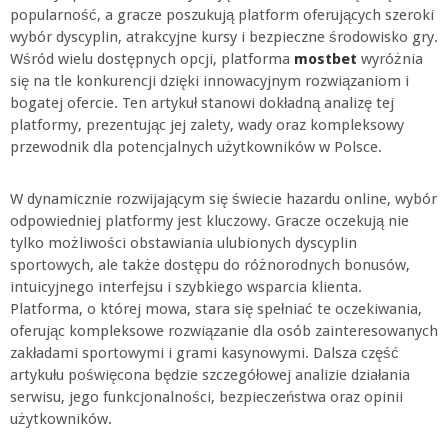
popularność, a gracze poszukują platform oferujących szeroki
wybór dyscyplin, atrakcyjne kursy i bezpieczne środowisko gry.
Wśród wielu dostępnych opcji, platforma
mostbet
wyróżnia
się na tle konkurencji dzięki innowacyjnym rozwiązaniom i
bogatej ofercie. Ten artykuł stanowi dokładną analizę tej
platformy, prezentując jej zalety, wady oraz kompleksowy
przewodnik dla potencjalnych użytkowników w Polsce.
W dynamicznie rozwijającym się świecie hazardu online, wybór
odpowiedniej platformy jest kluczowy. Gracze oczekują nie
tylko możliwości obstawiania ulubionych dyscyplin
sportowych, ale także dostępu do różnorodnych bonusów,
intuicyjnego interfejsu i szybkiego wsparcia klienta.
Platforma, o której mowa, stara się spełniać te oczekiwania,
oferując kompleksowe rozwiązanie dla osób zainteresowanych
zakładami sportowymi i grami kasynowymi. Dalsza część
artykułu poświęcona będzie szczegółowej analizie działania
serwisu, jego funkcjonalności, bezpieczeństwa oraz opinii
użytkowników.