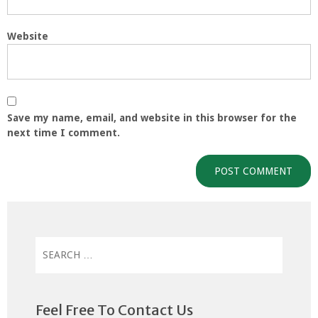
Website
Save my name, email, and website in this browser for the
next time I comment.
Search
for:
Feel Free To Contact Us