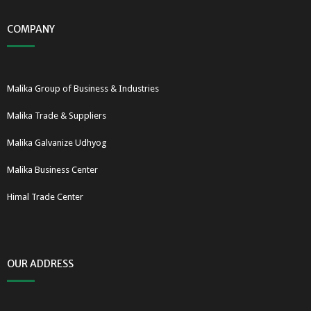
COMPANY
Malika Group of Business & Industries
Malika Trade & Suppliers
Malika Galvanize Udhyog
Malika Business Center
Himal Trade Center
OUR ADDRESS