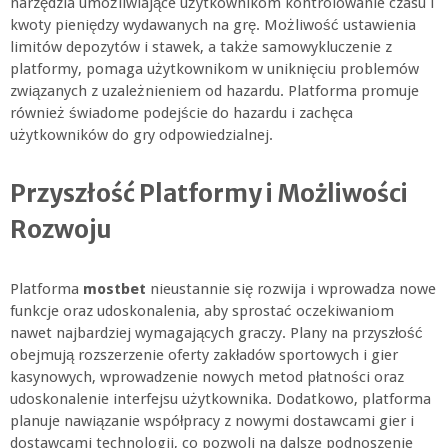
narzędzia umożliwiające użytkownikom kontrolowanie czasu i
kwoty pieniędzy wydawanych na grę. Możliwość ustawienia
limitów depozytów i stawek, a także samowykluczenie z
platformy, pomaga użytkownikom w uniknięciu problemów
związanych z uzależnieniem od hazardu. Platforma promuje
również świadome podejście do hazardu i zachęca
użytkowników do gry odpowiedzialnej.
Przyszłość Platformy i Możliwości
Rozwoju
Platforma
mostbet
nieustannie się rozwija i wprowadza nowe
funkcje oraz udoskonalenia, aby sprostać oczekiwaniom
nawet najbardziej wymagających graczy. Plany na przyszłość
obejmują rozszerzenie oferty zakładów sportowych i gier
kasynowych, wprowadzenie nowych metod płatności oraz
udoskonalenie interfejsu użytkownika. Dodatkowo, platforma
planuje nawiązanie współpracy z nowymi dostawcami gier i
dostawcami technologii, co pozwoli na dalsze podnoszenie