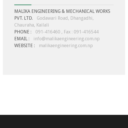
MALIKA ENGINEERING & MECHANICAL WORKS
PVT. LTD.
Godawari Road, Dhangadhi,
Chauraha, Kailali
PHONE :
091-416460 , Fax : 091-416544
EMAIL :
info@malikaengineering.com.np
WEBSITE :
malikaengineering.com.np