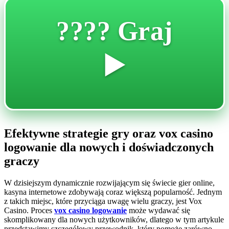
???? Graj
▶️
Efektywne strategie gry oraz vox casino
logowanie dla nowych i doświadczonych
graczy
W dzisiejszym dynamicznie rozwijającym się świecie gier online,
kasyna internetowe zdobywają coraz większą popularność. Jednym
z takich miejsc, które przyciąga uwagę wielu graczy, jest Vox
Casino. Proces
vox casino logowanie
może wydawać się
skomplikowany dla nowych użytkowników, dlatego w tym artykule
przedstawimy szczegółowy przewodnik, który pomoże zarówno