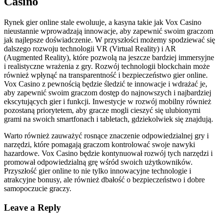
Casino
Rynek gier online stale ewoluuje, a kasyna takie jak Vox Casino
nieustannie wprowadzają innowacje, aby zapewnić swoim graczom
jak najlepsze doświadczenie. W przyszłości możemy spodziewać się
dalszego rozwoju technologii VR (Virtual Reality) i AR
(Augmented Reality), które pozwolą na jeszcze bardziej immersyjne
i realistyczne wrażenia z gry. Rozwój technologii blockchain może
również wpłynąć na transparentność i bezpieczeństwo gier online.
Vox Casino z pewnością będzie śledzić te innowacje i wdrażać je,
aby zapewnić swoim graczom dostęp do najnowszych i najbardziej
ekscytujących gier i funkcji. Inwestycje w rozwój mobilny również
pozostaną priorytetem, aby gracze mogli cieszyć się ulubionymi
grami na swoich smartfonach i tabletach, gdziekolwiek się znajdują.
Warto również zauważyć rosnące znaczenie odpowiedzialnej gry i
narzędzi, które pomagają graczom kontrolować swoje nawyki
hazardowe. Vox Casino będzie kontynuował rozwój tych narzędzi i
promował odpowiedzialną grę wśród swoich użytkowników.
Przyszłość gier online to nie tylko innowacyjne technologie i
atrakcyjne bonusy, ale również dbałość o bezpieczeństwo i dobre
samopoczucie graczy.
Leave a Reply