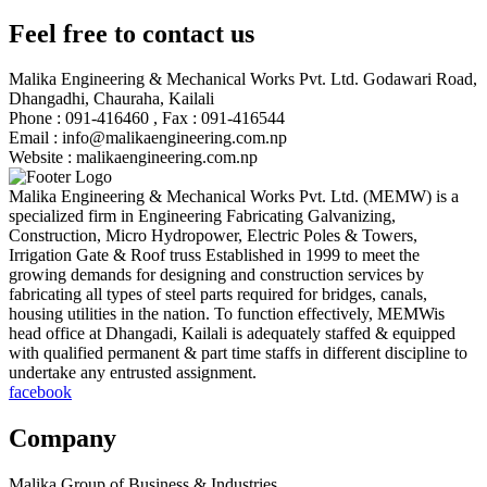
Feel free to contact us
Malika Engineering & Mechanical Works Pvt. Ltd.
Godawari Road,
Dhangadhi, Chauraha, Kailali
Phone :
091-416460 , Fax : 091-416544
Email :
info@malikaengineering.com.np
Website :
malikaengineering.com.np
Malika Engineering & Mechanical Works Pvt. Ltd. (MEMW) is a
specialized firm in Engineering Fabricating Galvanizing,
Construction, Micro Hydropower, Electric Poles & Towers,
Irrigation Gate & Roof truss Established in 1999 to meet the
growing demands for designing and construction services by
fabricating all types of steel parts required for bridges, canals,
housing utilities in the nation. To function effectively, MEMWis
head office at Dhangadi, Kailali is adequately staffed & equipped
with qualified permanent & part time staffs in different discipline to
undertake any entrusted assignment.
facebook
Company
Malika Group of Business & Industries