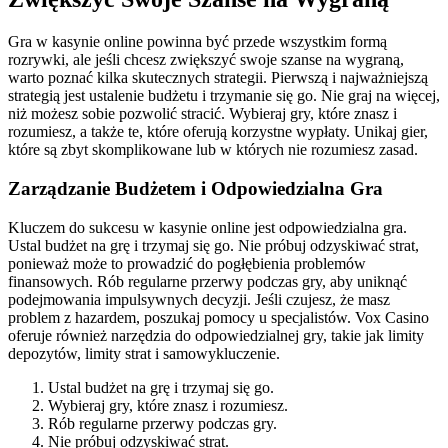
Gra w kasynie online powinna być przede wszystkim formą
rozrywki, ale jeśli chcesz zwiększyć swoje szanse na wygraną,
warto poznać kilka skutecznych strategii. Pierwszą i najważniejszą
strategią jest ustalenie budżetu i trzymanie się go. Nie graj na więcej,
niż możesz sobie pozwolić stracić. Wybieraj gry, które znasz i
rozumiesz, a także te, które oferują korzystne wypłaty. Unikaj gier,
które są zbyt skomplikowane lub w których nie rozumiesz zasad.
Zarządzanie Budżetem i Odpowiedzialna Gra
Kluczem do sukcesu w kasynie online jest odpowiedzialna gra.
Ustal budżet na grę i trzymaj się go. Nie próbuj odzyskiwać strat,
ponieważ może to prowadzić do pogłębienia problemów
finansowych. Rób regularne przerwy podczas gry, aby uniknąć
podejmowania impulsywnych decyzji. Jeśli czujesz, że masz
problem z hazardem, poszukaj pomocy u specjalistów. Vox Casino
oferuje również narzędzia do odpowiedzialnej gry, takie jak limity
depozytów, limity strat i samowykluczenie.
Ustal budżet na grę i trzymaj się go.
Wybieraj gry, które znasz i rozumiesz.
Rób regularne przerwy podczas gry.
Nie próbuj odzyskiwać strat.