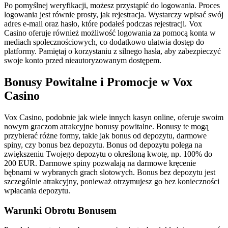
Po pomyślnej weryfikacji, możesz przystąpić do logowania. Proces
logowania jest równie prosty, jak rejestracja. Wystarczy wpisać swój
adres e-mail oraz hasło, które podałeś podczas rejestracji. Vox
Casino oferuje również możliwość logowania za pomocą konta w
mediach społecznościowych, co dodatkowo ułatwia dostęp do
platformy. Pamiętaj o korzystaniu z silnego hasła, aby zabezpieczyć
swoje konto przed nieautoryzowanym dostępem.
Bonusy Powitalne i Promocje w Vox
Casino
Vox Casino, podobnie jak wiele innych kasyn online, oferuje swoim
nowym graczom atrakcyjne bonusy powitalne. Bonusy te mogą
przybierać różne formy, takie jak bonus od depozytu, darmowe
spiny, czy bonus bez depozytu. Bonus od depozytu polega na
zwiększeniu Twojego depozytu o określoną kwotę, np. 100% do
200 EUR. Darmowe spiny pozwalają na darmowe kręcenie
bębnami w wybranych grach slotowych. Bonus bez depozytu jest
szczególnie atrakcyjny, ponieważ otrzymujesz go bez konieczności
wpłacania depozytu.
Warunki Obrotu Bonusem