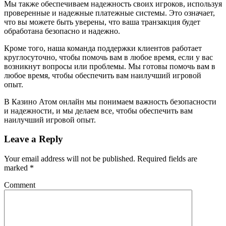
Мы также обеспечиваем надежность своих игроков, используя
проверенные и надежные платежные системы. Это означает,
что вы можете быть уверены, что ваша транзакция будет
обработана безопасно и надежно.
Кроме того, наша команда поддержки клиентов работает
круглосуточно, чтобы помочь вам в любое время, если у вас
возникнут вопросы или проблемы. Мы готовы помочь вам в
любое время, чтобы обеспечить вам наилучший игровой
опыт.
В Казино Атом онлайн мы понимаем важность безопасности
и надежности, и мы делаем все, чтобы обеспечить вам
наилучший игровой опыт.
Leave a Reply
Your email address will not be published.
Required fields are
marked
*
Comment