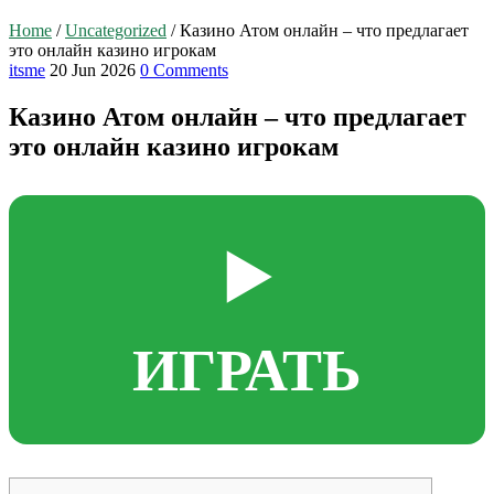
Home
/
Uncategorized
/
Казино Атом онлайн – что предлагает
это онлайн казино игрокам
itsme
20 Jun 2026
0 Comments
Казино Атом онлайн – что предлагает
это онлайн казино игрокам
▶️
ИГРАТЬ