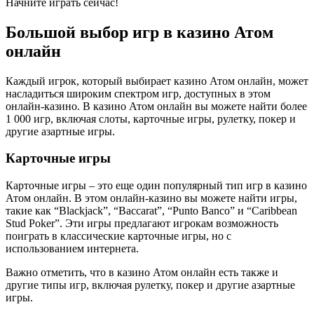
Начните играть сейчас!
Большой выбор игр в казино Атом
онлайн
Каждый игрок, который выбирает казино Атом онлайн, может
насладиться широким спектром игр, доступных в этом
онлайн-казино. В казино Атом онлайн вы можете найти более
1 000 игр, включая слоты, карточные игры, рулетку, покер и
другие азартные игры.
Карточные игры
Карточные игры – это еще один популярный тип игр в казино
Атом онлайн. В этом онлайн-казино вы можете найти игры,
такие как “Blackjack”, “Baccarat”, “Punto Banco” и “Caribbean
Stud Poker”. Эти игры предлагают игрокам возможность
поиграть в классические карточные игры, но с
использованием интернета.
Важно отметить, что в казино Атом онлайн есть также и
другие типы игр, включая рулетку, покер и другие азартные
игры.