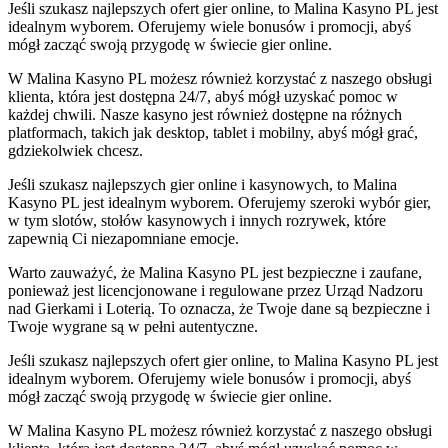
Jeśli szukasz najlepszych ofert gier online, to Malina Kasyno PL jest
idealnym wyborem. Oferujemy wiele bonusów i promocji, abyś
mógł zacząć swoją przygodę w świecie gier online.
W Malina Kasyno PL możesz również korzystać z naszego obsługi
klienta, która jest dostępna 24/7, abyś mógł uzyskać pomoc w
każdej chwili. Nasze kasyno jest również dostępne na różnych
platformach, takich jak desktop, tablet i mobilny, abyś mógł grać,
gdziekolwiek chcesz.
Jeśli szukasz najlepszych gier online i kasynowych, to Malina
Kasyno PL jest idealnym wyborem. Oferujemy szeroki wybór gier,
w tym slotów, stołów kasynowych i innych rozrywek, które
zapewnią Ci niezapomniane emocje.
Warto zauważyć, że Malina Kasyno PL jest bezpieczne i zaufane,
ponieważ jest licencjonowane i regulowane przez Urząd Nadzoru
nad Gierkami i Loterią. To oznacza, że Twoje dane są bezpieczne i
Twoje wygrane są w pełni autentyczne.
Jeśli szukasz najlepszych ofert gier online, to Malina Kasyno PL jest
idealnym wyborem. Oferujemy wiele bonusów i promocji, abyś
mógł zacząć swoją przygodę w świecie gier online.
W Malina Kasyno PL możesz również korzystać z naszego obsługi