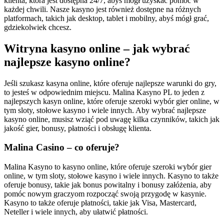
klienta, która jest dostępna 24/7, abyś mógł uzyskać pomoc w
każdej chwili. Nasze kasyno jest również dostępne na różnych
platformach, takich jak desktop, tablet i mobilny, abyś mógł grać,
gdziekolwiek chcesz.
Witryna kasyno online – jak wybrać
najlepsze kasyno online?
Jeśli szukasz kasyna online, które oferuje najlepsze warunki do gry,
to jesteś w odpowiednim miejscu. Malina Kasyno PL to jeden z
najlepszych kasyn online, które oferuje szeroki wybór gier online, w
tym sloty, stołowe kasyno i wiele innych. Aby wybrać najlepsze
kasyno online, musisz wziąć pod uwagę kilka czynników, takich jak
jakość gier, bonusy, płatności i obsługę klienta.
Malina Casino – co oferuje?
Malina Kasyno to kasyno online, które oferuje szeroki wybór gier
online, w tym sloty, stołowe kasyno i wiele innych. Kasyno to także
oferuje bonusy, takie jak bonus powitalny i bonusy załóżenia, aby
pomóc nowym graczyom rozpocząć swoją przygodę w kasynie.
Kasyno to także oferuje płatności, takie jak Visa, Mastercard,
Neteller i wiele innych, aby ułatwić płatności.