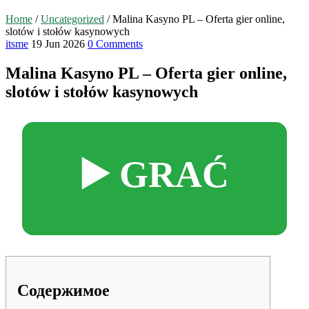
Home
/
Uncategorized
/
Malina Kasyno PL – Oferta gier online,
slotów i stołów kasynowych
itsme
19 Jun 2026
0 Comments
Malina Kasyno PL – Oferta gier online,
slotów i stołów kasynowych
▶️ GRAĆ
Содержимое