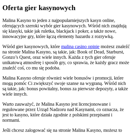
Oferta gier kasynowych
Malina Kasyno to jeden z najpopularniejszych kasyn online,
oferujących szeroki wybór gier kasynowych. Wśród nich znajdują
się klasyki, takie jak ruletka, blackjack i poker, a także nowe,
innowacyjne gry, które łączą elementy hazardu z rozrywką.
Wśród gier kasynowych, które
malina casino opinie
możesz znaleźć
na stronie Malina Kasyno, są takie, jak: Book of Dead, Starburst,
Gonzo’s Quest, oraz wiele innych. Każda z tych gier oferuje
unikatową atmosferę i sposób gry, co sprawia, że każdy gracz może
znaleźć coś, co mu się podoba.
Malina Kasyno oferuje również wiele bonusów i promocji, które
mogą pomóc Ci zwiększyć swoje szanse na wygraną. Wśród nich
są takie, jak: bonus powitalny, bonus za pierwsze depozyty, a także
wiele innych.
Warto zauważyć, że Malina Kasyno jest licencjonowane i
regulowane przez Urząd Nadzoru nad Kasynami, co oznacza, że
jest to kasyno, które działa zgodnie z polskimi przepisami i
normami.
Jeśli chcesz zalogować się na stronie Malina Kasyno, możesz to