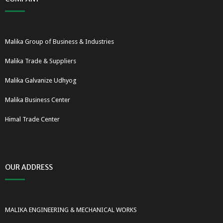
Malika Group of Business & Industries
Malika Trade & Suppliers
Malika Galvanize Udhyog
Malika Business Center
Himal Trade Center
OUR ADDRESS
MALIKA ENGINEERING & MECHANICAL WORKS