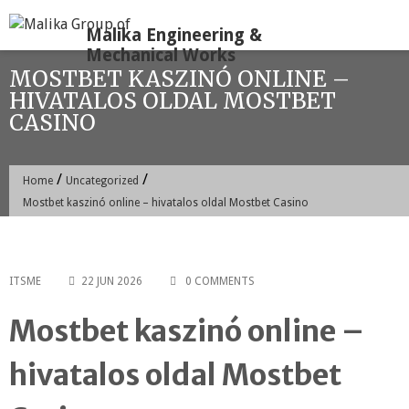
Skip
to
content
MOSTBET KASZINÓ ONLINE –
HIVATALOS OLDAL MOSTBET
CASINO
/
/
Home
Uncategorized
Mostbet kaszinó online – hivatalos oldal Mostbet Casino
ITSME
22 JUN 2026
0 COMMENTS
Mostbet kaszinó online –
hivatalos oldal Mostbet