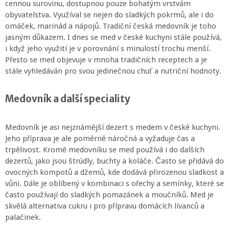
cennou surovinu, dostupnou pouze bohatým vrstvám
obyvatelstva. Využíval se nejen do sladkých pokrmů, ale i do
omáček, marinád a nápojů. Tradiční česká medovník je toho
jasným důkazem. I dnes se med v české kuchyni stále používá,
i když jeho využití je v porovnání s minulostí trochu menší.
Přesto se med objevuje v mnoha tradičních receptech a je
stále vyhledáván pro svou jedinečnou chuť a nutriční hodnoty.
Medovník a další speciality
Medovník je asi nejznámější dezert s medem v české kuchyni.
Jeho příprava je ale poměrně náročná a vyžaduje čas a
trpělivost. Kromě medovníku se med používá i do dalších
dezertů, jako jsou štrúdly, buchty a koláče. Často se přidává do
ovocných kompotů a džemů, kde dodává přirozenou sladkost a
vůni. Dále je oblíbený v kombinaci s ořechy a semínky, které se
často používají do sladkých pomazánek a moučníků. Med je
skvělá alternativa cukru i pro přípravu domácích lívanců a
palačinek.