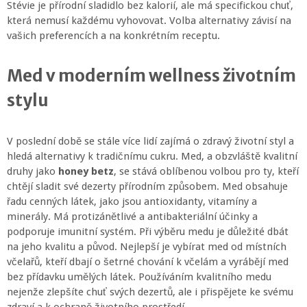
Stévie je přírodní sladidlo bez kalorií, ale má specifickou chuť,
která nemusí každému vyhovovat. Volba alternativy závisí na
vašich preferencích a na konkrétním receptu.
Med v moderním wellness životním
stylu
V poslední době se stále více lidí zajímá o zdravý životní styl a
hledá alternativy k tradičnímu cukru. Med, a obzvláště kvalitní
druhy jako
honey betz
, se stává oblíbenou volbou pro ty, kteří
chtějí sladit své dezerty přírodním způsobem. Med obsahuje
řadu cenných látek, jako jsou antioxidanty, vitamíny a
minerály. Má protizánětlivé a antibakteriální účinky a
podporuje imunitní systém. Při výběru medu je důležité dbát
na jeho kvalitu a původ. Nejlepší je vybírat med od místních
včelařů, kteří dbají o šetrné chování k včelám a vyrábějí med
bez přídavku umělých látek. Používáním kvalitního medu
nejenže zlepšíte chuť svých dezertů, ale i přispějete ke svému