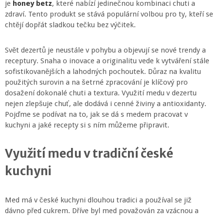
je
honey betz
, které nabízí jedinečnou kombinaci chuti a
zdraví. Tento produkt se stává populární volbou pro ty, kteří se
chtějí dopřát sladkou tečku bez výčitek.
Svět dezertů je neustále v pohybu a objevují se nové trendy a
receptury. Snaha o inovace a originalitu vede k vytváření stále
sofistikovanějších a lahodných pochoutek. Důraz na kvalitu
použitých surovin a na šetrné zpracování je klíčový pro
dosažení dokonalé chuti a textura. Využití medu v dezertu
nejen zlepšuje chuť, ale dodává i cenné živiny a antioxidanty.
Pojďme se podívat na to, jak se dá s medem pracovat v
kuchyni a jaké recepty si s ním můžeme připravit.
Využití medu v tradiční české
kuchyni
Med má v české kuchyni dlouhou tradici a používal se již
dávno před cukrem. Dříve byl med považován za vzácnou a