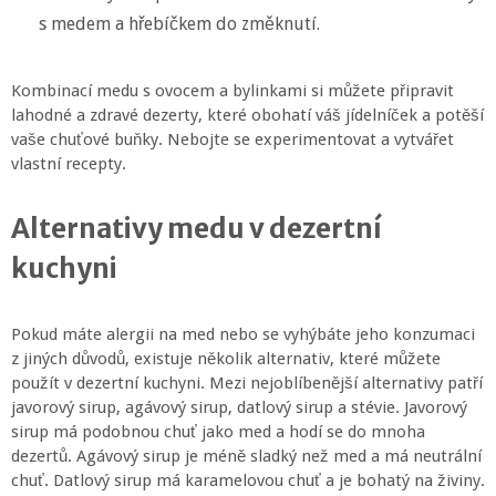
s medem a hřebíčkem do změknutí.
Kombinací medu s ovocem a bylinkami si můžete připravit
lahodné a zdravé dezerty, které obohatí váš jídelníček a potěší
vaše chuťové buňky. Nebojte se experimentovat a vytvářet
vlastní recepty.
Alternativy medu v dezertní
kuchyni
Pokud máte alergii na med nebo se vyhýbáte jeho konzumaci
z jiných důvodů, existuje několik alternativ, které můžete
použít v dezertní kuchyni. Mezi nejoblíbenější alternativy patří
javorový sirup, agávový sirup, datlový sirup a stévie. Javorový
sirup má podobnou chuť jako med a hodí se do mnoha
dezertů. Agávový sirup je méně sladký než med a má neutrální
chuť. Datlový sirup má karamelovou chuť a je bohatý na živiny.