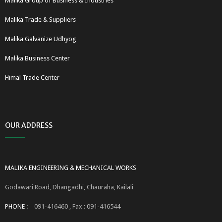
Malika Group of Business & Industries
Malika Trade & Suppliers
Malika Galvanize Udhyog
Malika Business Center
Himal Trade Center
OUR ADDRESS
MALIKA ENGINEERING & MECHANICAL WORKS
Godawari Road, Dhangadhi, Chauraha, Kailali
PHONE :
091-416460 , Fax : 091-416544