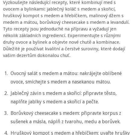
Vyzkoušejte následující recepty, které kombinují med s
ovocem a bylinkami: jablečný koláč s medem a skořicí,
hruškový kompot s medem a hřebíčkem, malinový džem s
medem a mátou, borůvkový cheesecake s medem a levandulí.
Tyto recepty jsou jednoduché na přípravu a vyžadují jen
několik základních ingrediencí. Experimentujte s různými
druhy ovoce a bylinek a objevte nové chutě a kombinace.
Důležité je používat kvalitní a čerstvé suroviny, které dodají
vašim dezertům dokonalou chuť.
Ovocný salát s medem a mátou: nakrájejte oblíbené
ovoce, smíchejte s medem a nasekanou mátou.
Jablečný závin s medem a skořicí: připravte těsto,
naplňte jablky s medem a skořicí a pečte.
Borůvkový cheesecake s medem: připravte korpus z
sušenek a másla, náplň z tvarohu, medu a borůvek.
Hruškový kompot s medem a hřebíčkem: uvařte hrušky