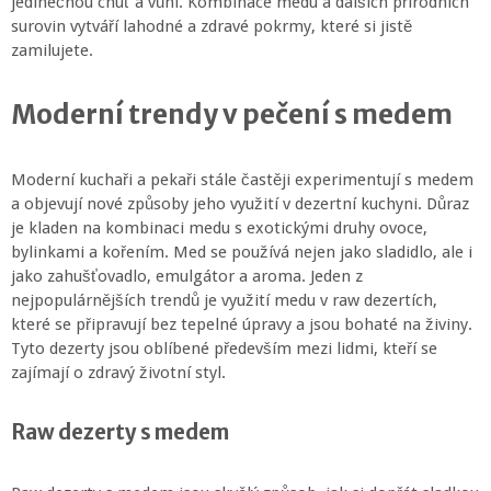
jedinečnou chuť a vůni. Kombinace medu a dalších přírodních
surovin vytváří lahodné a zdravé pokrmy, které si jistě
zamilujete.
Moderní trendy v pečení s medem
Moderní kuchaři a pekaři stále častěji experimentují s medem
a objevují nové způsoby jeho využití v dezertní kuchyni. Důraz
je kladen na kombinaci medu s exotickými druhy ovoce,
bylinkami a kořením. Med se používá nejen jako sladidlo, ale i
jako zahušťovadlo, emulgátor a aroma. Jeden z
nejpopulárnějších trendů je využití medu v raw dezertích,
které se připravují bez tepelné úpravy a jsou bohaté na živiny.
Tyto dezerty jsou oblíbené především mezi lidmi, kteří se
zajímají o zdravý životní styl.
Raw dezerty s medem