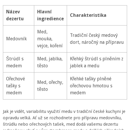
Název
Hlavní
Charakteristika
dezertu
ingredience
Med,
Tradiční český medový
Medovník
mouka,
dort, náročný na přípravu
vejce, koření
Štrúdl s
Med, jablka,
Křehký štrúdl s plněním z
medem
těsto
jablek a medu
Ořechové
Křehké tašky plněné
Med, ořechy,
tašky s
ořechovou hmotou s
těsto
medem
medem
Jak je vidět, variabilitu využití medu v tradiční české kuchyni je
opravdu velká. Ať už se rozhodnete pro přípravu medovníku,
štrúdlu nebo ořechových tašek, med dodá vašemu dezertu