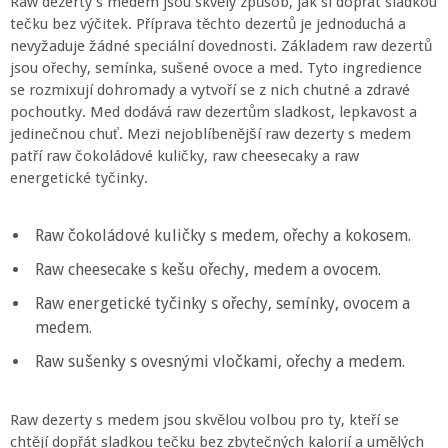
Raw dezerty s medem jsou skvělý způsob, jak si dopřát sladkou
tečku bez výčitek. Příprava těchto dezertů je jednoduchá a
nevyžaduje žádné speciální dovednosti. Základem raw dezertů
jsou ořechy, semínka, sušené ovoce a med. Tyto ingredience
se rozmixují dohromady a vytvoří se z nich chutné a zdravé
pochoutky. Med dodává raw dezertům sladkost, lepkavost a
jedinečnou chuť. Mezi nejoblíbenější raw dezerty s medem
patří raw čokoládové kuličky, raw cheesecaky a raw
energetické tyčinky.
Raw čokoládové kuličky s medem, ořechy a kokosem.
Raw cheesecake s kešu ořechy, medem a ovocem.
Raw energetické tyčinky s ořechy, semínky, ovocem a
medem.
Raw sušenky s ovesnými vločkami, ořechy a medem.
Raw dezerty s medem jsou skvělou volbou pro ty, kteří se
chtějí dopřát sladkou tečku bez zbytečných kalorií a umělých