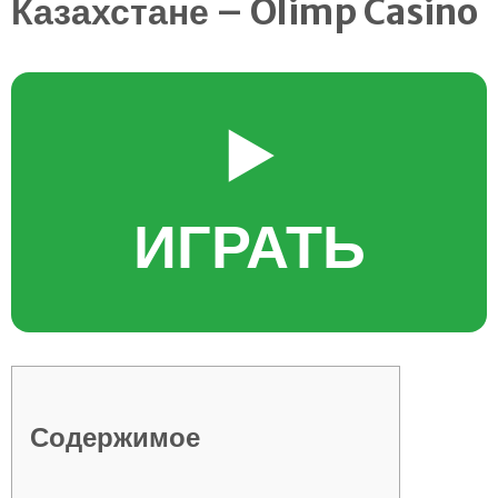
Казахстане – Olimp Casino
▶️
ИГРАТЬ
Содержимое