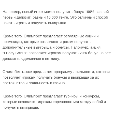
Например, новый игрок может получить бонус 100% на свой
первый депозит, равный 10 000 тенге. Это отличный способ
начать играть и получить выигрыша.
Кроме того, Олимпбет предлагает регулярные акции и
промокоды, которые позволяют игрокам получать
дополнительные выигрыша и бонусы. Например, акция
“Friday Bonus” позволяет игрокам получать 20% бонус на все
депозиты, сделанные в пятницу.
Олимпбет также предлагает программу лояльности, которая
позволяет игрокам получать бонусы и выигрыша за их
постоянство и лояльность к казино.
Кроме того, Олимпбет предлагает турниры и конкурсы,
которые позволяют игрокам соревноваться между собой и
получать выигрыша.