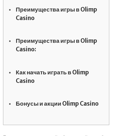
Преимущества игры в Olimp
Casino
Преимущества игры в Olimp
Casino:
Как начать играть в Olimp
Casino
Бонусы и акции Olimp Casino