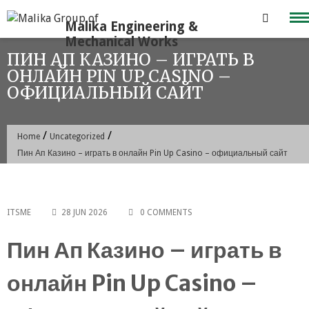
Skip
to
content
ПИН АП КАЗИНО – ИГРАТЬ В
ОНЛАЙН PIN UP CASINO –
ОФИЦИАЛЬНЫЙ САЙТ
/
/
Home
Uncategorized
Пин Ап Казино – играть в онлайн Pin Up Casino – официальный сайт
ITSME
28 JUN 2026
0 COMMENTS
Пин Ап Казино – играть в
онлайн Pin Up Casino –