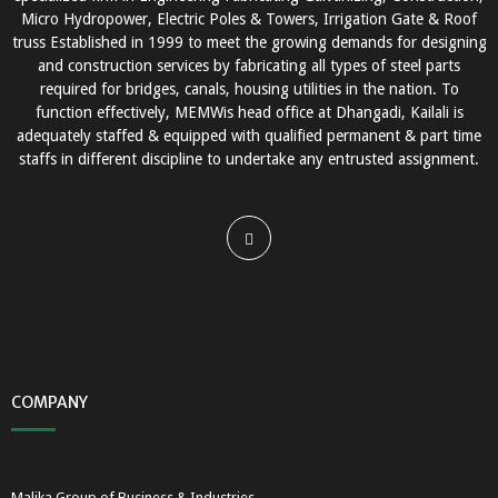
Micro Hydropower, Electric Poles & Towers, Irrigation Gate & Roof
truss Established in 1999 to meet the growing demands for designing
and construction services by fabricating all types of steel parts
required for bridges, canals, housing utilities in the nation. To
function effectively, MEMWis head office at Dhangadi, Kailali is
adequately staffed & equipped with qualified permanent & part time
staffs in different discipline to undertake any entrusted assignment.
COMPANY
Malika Group of Business & Industries