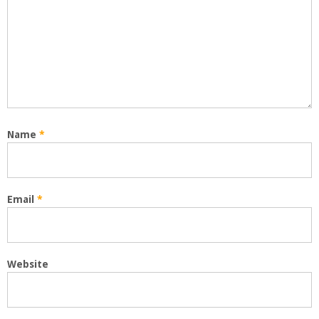
Name
*
Email
*
Website