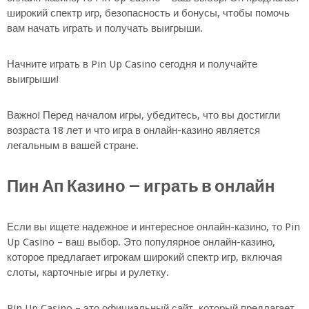
широкий спектр игр, безопасность и бонусы, чтобы помочь
вам начать играть и получать выигрыши.
Начните играть в Pin Up Casino сегодня и получайте
выигрыши!
Важно! Перед началом игры, убедитесь, что вы достигли
возраста 18 лет и что игра в онлайн-казино является
легальным в вашей стране.
Пин Ап Казино – играть в онлайн
Если вы ищете надежное и интересное онлайн-казино, то Pin
Up Casino – ваш выбор. Это популярное онлайн-казино,
которое предлагает игрокам широкий спектр игр, включая
слоты, карточные игры и рулетку.
Pin Up Casino – это официальный сайт, который предлагает