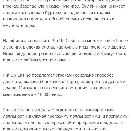
игрокам безопасную и надежную игру. Онлайн-казино имеет
лицензию, выдана в Куртрах, и подчиняется строгим
правилам и нормам, чтобы обеспечить безопасность и
честность игры.
На официальном сайте Pin Up Casino вы можете найти более
3 000 игр, включая слоты, карточные игры, рулетку и другие.
Игры предлагают различные уровни сложности и могут быть
игрокам с любым уровнем опыта.
Pin Up Casino предлагает игрокам несколько способов
депозита, включая банковские карты, электронные деньги и
другие. Минимальный депозит составляет 10 евро, а
максимальный – 10 000 евро.
Pin Up Casino предлагает игрокам несколько программ
лояльности, включая программу лояльности VIP и программу
лояльности для новых игроков. Эти программы предлагают
игрокам дополнительные преимущества, такие как