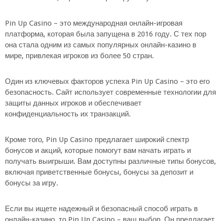
Pin Up Casino – это международная онлайн-игровая
платформа, которая была запущена в 2016 году. С тех пор
она стала одним из самых популярных онлайн-казино в
мире, привлекая игроков из более 50 стран.
Один из ключевых факторов успеха Pin Up Casino – это его
безопасность. Сайт использует современные технологии для
защиты данных игроков и обеспечивает
конфиденциальность их транзакций.
Кроме того, Pin Up Casino предлагает широкий спектр
бонусов и акций, которые помогут вам начать играть и
получать выигрыши. Вам доступны различные типы бонусов,
включая приветственные бонусы, бонусы за депозит и
бонусы за игру.
Если вы ищете надежный и безопасный способ играть в
онлайн-казино, то Pin Up Casino – ваш выбор. Он предлагает