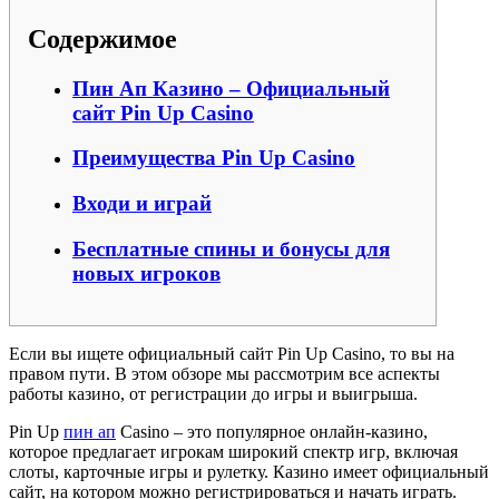
Содержимое
Пин Ап Казино – Официальный
сайт Pin Up Casino
Преимущества Pin Up Casino
Входи и играй
Бесплатные спины и бонусы для
новых игроков
Если вы ищете официальный сайт Pin Up Casino, то вы на
правом пути. В этом обзоре мы рассмотрим все аспекты
работы казино, от регистрации до игры и выигрыша.
Pin Up
пин ап
Casino – это популярное онлайн-казино,
которое предлагает игрокам широкий спектр игр, включая
слоты, карточные игры и рулетку. Казино имеет официальный
сайт, на котором можно регистрироваться и начать играть.