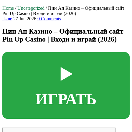
Home
/
Uncategorized
/
Пин Ап Казино – Официальный сайт
Pin Up Casino | Входи и играй (2026)
itsme
27 Jun 2026
0 Comments
Пин Ап Казино – Официальный сайт
Pin Up Casino | Входи и играй (2026)
▶️
ИГРАТЬ