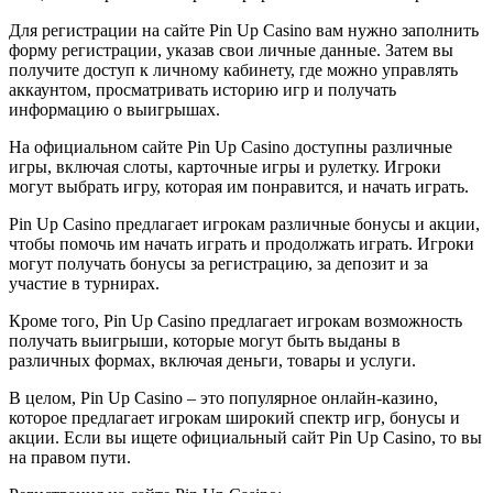
Для регистрации на сайте Pin Up Casino вам нужно заполнить
форму регистрации, указав свои личные данные. Затем вы
получите доступ к личному кабинету, где можно управлять
аккаунтом, просматривать историю игр и получать
информацию о выигрышах.
На официальном сайте Pin Up Casino доступны различные
игры, включая слоты, карточные игры и рулетку. Игроки
могут выбрать игру, которая им понравится, и начать играть.
Pin Up Casino предлагает игрокам различные бонусы и акции,
чтобы помочь им начать играть и продолжать играть. Игроки
могут получать бонусы за регистрацию, за депозит и за
участие в турнирах.
Кроме того, Pin Up Casino предлагает игрокам возможность
получать выигрыши, которые могут быть выданы в
различных формах, включая деньги, товары и услуги.
В целом, Pin Up Casino – это популярное онлайн-казино,
которое предлагает игрокам широкий спектр игр, бонусы и
акции. Если вы ищете официальный сайт Pin Up Casino, то вы
на правом пути.