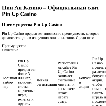
Пин Ап Казино – Официальный сайт
Pin Up Casino
Преимущества Pin Up Casino
Pin Up Casino предлагает множество преимуществ, которые
делают его одним из лучших онлайн-казино. Среди них:
Преимущество
Описание
Pin Up
Pin Up
Регистрация
Casino
Casino
на сайте Pin
предлаг
предлагает
Up Casino
различн
более 3
занимает
бонусы 
Большой
000 игр,
Бонусы
Легкая
считанные
акции,
выбор
включая
и
регистрация
минуты, и
чтобы
игр
слоты,
акции
вы можете
помочь 
карточные
начать
начать
игры,
играть
играть и
рулетку и
сразу.
продолж
другие.
играть.