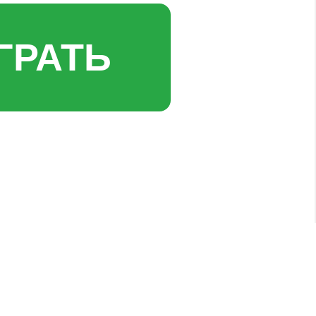
ИГРАТЬ