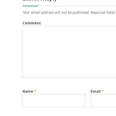
Your email address will not be published.
Required fields
Comment
Name
*
Email
*