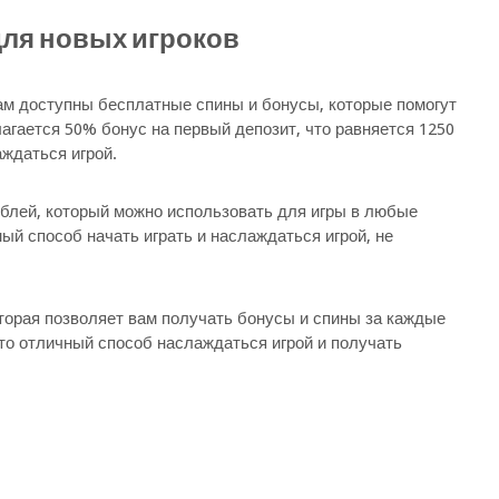
для новых игроков
 вам доступны бесплатные спины и бонусы, которые помогут
лагается 50% бонус на первый депозит, что равняется 1250
аждаться игрой.
ублей, который можно использовать для игры в любые
ный способ начать играть и наслаждаться игрой, не
оторая позволяет вам получать бонусы и спины за каждые
Это отличный способ наслаждаться игрой и получать