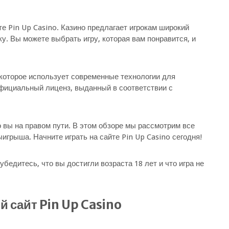
те Pin Up Casino. Казино предлагает игрокам широкий
ку. Вы можете выбрать игру, которая вам понравится, и
, которое использует современные технологии для
официальный лиценз, выданный в соответствии с
 вы на правом пути. В этом обзоре мы рассмотрим все
ыигрыша. Начните играть на сайте Pin Up Casino сегодня!
убедитесь, что вы достигли возраста 18 лет и что игра не
 сайт Pin Up Casino