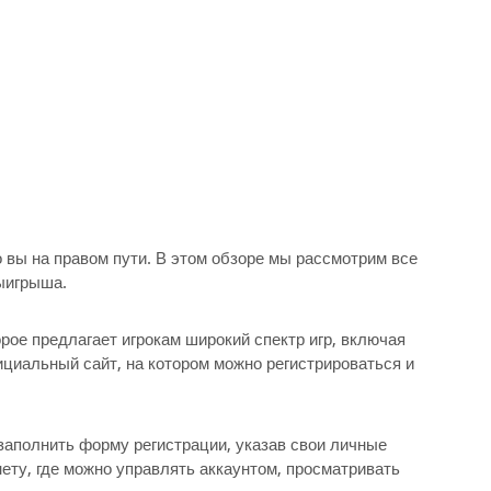
 вы на правом пути. В этом обзоре мы рассмотрим все
выигрыша.
орое предлагает игрокам широкий спектр игр, включая
ициальный сайт, на котором можно регистрироваться и
 заполнить форму регистрации, указав свои личные
ету, где можно управлять аккаунтом, просматривать