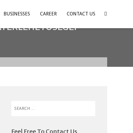
BUSINESSES
CAREER
CONTACT US
JÁTÉKLEHETŐSÉGEI
Search
for:
Feel Free To Contact Us