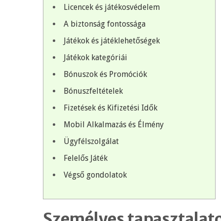
Licencek és játékosvédelem
A biztonság fontossága
Játékok és játéklehetőségek
Játékok kategóriái
Bónuszok és Promóciók
Bónuszfeltételek
Fizetések és Kifizetési Idők
Mobil Alkalmazás és Élmény
Ügyfélszolgálat
Felelős Játék
Végső gondolatok
Személyes tapasztalato