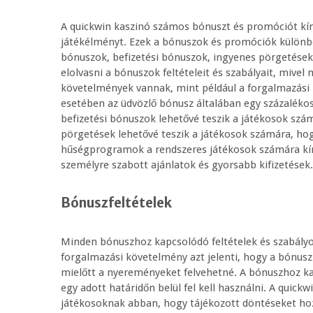
A quickwin kaszinó számos bónuszt és promóciót kí
játékélményt. Ezek a bónuszok és promóciók különb
bónuszok, befizetési bónuszok, ingyenes pörgetés
elolvasni a bónuszok feltételeit és szabályait, mi
követelmények vannak, mint például a forgalmazási
esetében az üdvözlő bónusz általában egy százaléko
befizetési bónuszok lehetővé teszik a játékosok szá
pörgetések lehetővé teszik a játékosok számára, hog
hűségprogramok a rendszeres játékosok számára kín
személyre szabott ajánlatok és gyorsabb kifizetések.
Bónuszfeltételek
Minden bónuszhoz kapcsolódó feltételek és szabályok
forgalmazási követelmény azt jelenti, hogy a bónusz
mielőtt a nyereményeket felvehetné. A bónuszhoz kap
egy adott határidőn belül fel kell használni. A quickw
játékosoknak abban, hogy tájékozott döntéseket ho