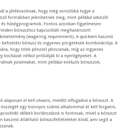
nál a játékosoknak, hogy még vonzóbbá tegye a
öző formákban jelenhetnek meg, mint például üdvözlő
ek és hűségprogramok. Fontos azonban figyelmesen
vel minden bónuszhoz kapcsolódó meghatározott
 követelmény (wagering requirement). A quickwin kaszinó
s befizetési bónusz és ingyenes pörgetések kombinációja. A
mára, hogy több pénzzel játsszanak, míg az ingyenes
y kockázat nélkül próbálják ki a nyerőgépeket. A
álnak jutalmakat, mint például exkluzív bónuszok,
 alaposan el kell olvasni, mielőtt elfogadná a bónuszt. A
 összegét egy bizonyos számú alkalommal át kell forgatni,
csolódó időbeli korlátozások is fontosak, mivel a bónuszt
in kaszinó átlátható bónuszfeltételeket kínál, ami segít a
zzanak.