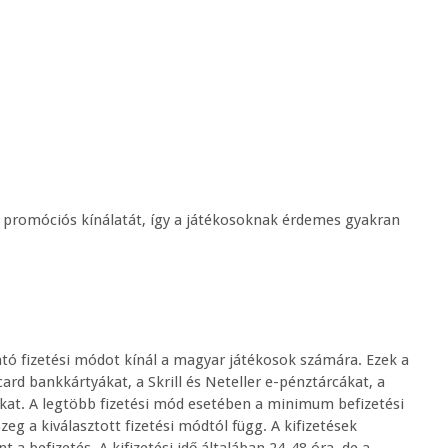
és promóciós kínálatát, így a játékosoknak érdemes gyakran
ó fizetési módot kínál a magyar játékosok számára. Ezek a
rd bankkártyákat, a Skrill és Neteller e-pénztárcákat, a
tákat. A legtöbb fizetési mód esetében a minimum befizetési
g a kiválasztott fizetési módtól függ. A kifizetések