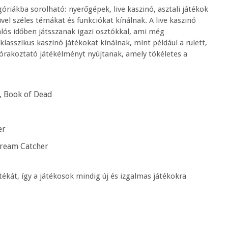
óriákba sorolható: nyerőgépek, live kaszinó, asztali játékok
el széles témákat és funkciókat kínálnak. A live kaszinó
alós időben játsszanak igazi osztókkal, ami még
klasszikus kaszinó játékokat kínálnak, mint például a rulett,
szórakoztató játékélményt nyújtanak, amely tökéletes a
, Book of Dead
er
Dream Catcher
tékát, így a játékosok mindig új és izgalmas játékokra