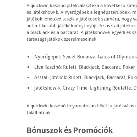
A quickwin kaszinó játékválasztéka a következő kateg
és játékshow-k. A nyerőgépek a legnépszerűbbek, miv
játékok lehetővé teszik a játékosok számára, hogy v
autentikusabb játékélményt nyújt. Az asztali játékok 
a blackjack és a baccarat. A játékshow-k egyedi és 
társasági játékok szerelmeseinek.
Nyerőgépek: Sweet Bonanza, Gates of Olympus
Live Kaszinó: Rulett, Blackjack, Baccarat, Poker
Asztali Játékok: Rulett, Blackjack, Baccarat, Pok
Játékshow-k: Crazy Time, Lightning Roulette, 
A quickwin kaszinó folyamatosan bővíti a játékválasz
találhatnak.
Bónuszok és Promóciók