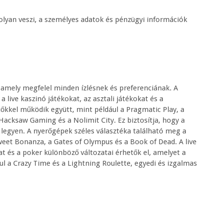
olyan veszi, a személyes adatok és pénzügyi információk
, amely megfelel minden ízlésnek és preferenciának. A
 live kaszinó játékokat, az asztali játékokat és a
ztőkkel működik együtt, mint például a Pragmatic Play, a
Hacksaw Gaming és a Nolimit City. Ez biztosítja, hogy a
legyen. A nyerőgépek széles választéka található meg a
eet Bonanza, a Gates of Olympus és a Book of Dead. A live
rat és a poker különböző változatai érhetők el, amelyet a
ul a Crazy Time és a Lightning Roulette, egyedi és izgalmas