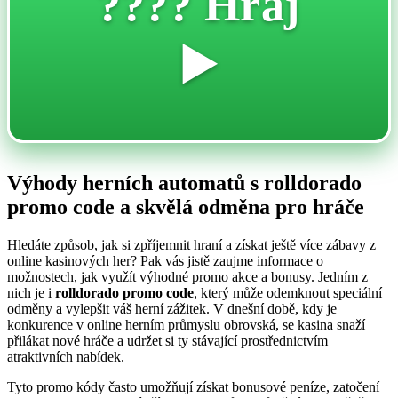
???? Hraj
▶️
Výhody herních automatů s rolldorado
promo code a skvělá odměna pro hráče
Hledáte způsob, jak si zpříjemnit hraní a získat ještě více zábavy z
online kasinových her? Pak vás jistě zaujme informace o
možnostech, jak využít výhodné promo akce a bonusy. Jedním z
nich je i
rolldorado promo code
, který může odemknout speciální
odměny a vylepšit váš herní zážitek. V dnešní době, kdy je
konkurence v online herním průmyslu obrovská, se kasina snaží
přilákat nové hráče a udržet si ty stávající prostřednictvím
atraktivních nabídek.
Tyto promo kódy často umožňují získat bonusové peníze, zatočení