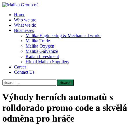
Skip
to
Home
content
Who we are
What we do
Businesses
Malika Engineering & Mechanical works
Malika Trade
Malika Oxygen
Malika Galvanize
Kailali Investment
Himal Malika Suppliers
Career
Contact Us
Search
for:
Výhody herních automatů s
rolldorado promo code a skvělá
odměna pro hráče