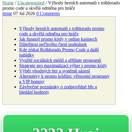
Home
/
Uncategorized
/
Výhody herních automatů s rolldorado
promo code a skvělá odměna pro hráče
itsme
07 Jul 2026
0 Comments
Výhody herních automatů s rolldorado promo
code a skvělá odměna pro hráče
Jak fungují promo kódy v online kasinech
Důležitost pečlivého čtení podmínek
Kde získat Rolldorado Promo Code a další
nabídky
Využití sociálních médií a affiliate programů
Strategie pro maximalizaci výher s promo kódy
Výběr vhodných her a systémů sázení
Alternativy k promo kódům: věrnostní programy
a VIP bonusy
Závěrečné poznámky o zodpovědné hře a
hledání hodnoty