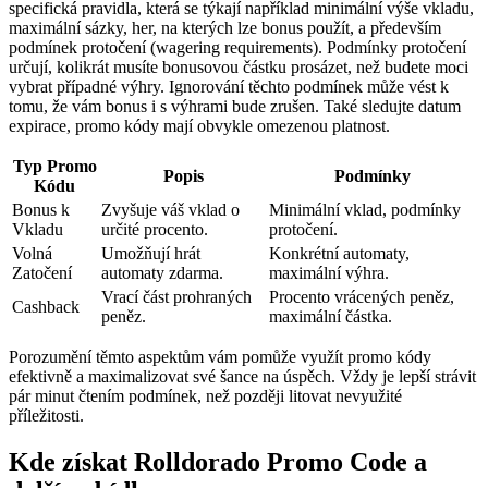
specifická pravidla, která se týkají například minimální výše vkladu,
maximální sázky, her, na kterých lze bonus použít, a především
podmínek protočení (wagering requirements). Podmínky protočení
určují, kolikrát musíte bonusovou částku prosázet, než budete moci
vybrat případné výhry. Ignorování těchto podmínek může vést k
tomu, že vám bonus i s výhrami bude zrušen. Také sledujte datum
expirace, promo kódy mají obvykle omezenou platnost.
Typ Promo
Popis
Podmínky
Kódu
Bonus k
Zvyšuje váš vklad o
Minimální vklad, podmínky
Vkladu
určité procento.
protočení.
Volná
Umožňují hrát
Konkrétní automaty,
Zatočení
automaty zdarma.
maximální výhra.
Vrací část prohraných
Procento vrácených peněz,
Cashback
peněz.
maximální částka.
Porozumění těmto aspektům vám pomůže využít promo kódy
efektivně a maximalizovat své šance na úspěch. Vždy je lepší strávit
pár minut čtením podmínek, než později litovat nevyužité
příležitosti.
Kde získat Rolldorado Promo Code a