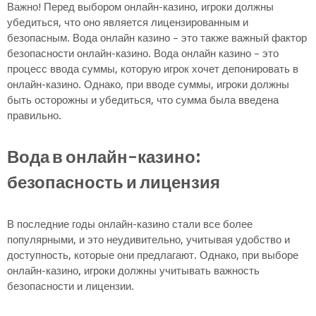
Важно! Перед выбором онлайн-казино, игроки должны
убедиться, что оно является лицензированным и
безопасным. Вода онлайн казино – это также важный фактор
безопасности онлайн-казино. Вода онлайн казино – это
процесс ввода суммы, которую игрок хочет депонировать в
онлайн-казино. Однако, при вводе суммы, игроки должны
быть осторожны и убедиться, что сумма была введена
правильно.
Вода в онлайн-казино:
безопасность и лицензия
В последние годы онлайн-казино стали все более
популярными, и это неудивительно, учитывая удобство и
доступность, которые они предлагают. Однако, при выборе
онлайн-казино, игроки должны учитывать важность
безопасности и лицензии.