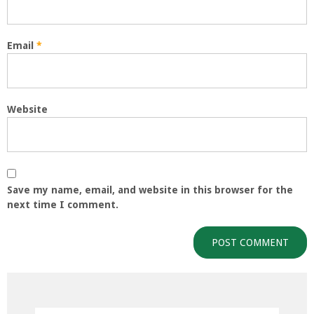
Email
*
Website
Save my name, email, and website in this browser for the
next time I comment.