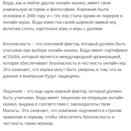
Вода, как и любое другое онлайн-казино, имеет свою
уникальную историю и философию. Компания была
основана в 2000 году и с тех пор стала одним из лидеров в
онлайн-играх. Вода известна своей широкой гаммой игр,
включая слоты, карточные игры и игры с долями.
Безопасность – это ключевой фактор, который должен быть
учитыван при выборе онлайн-казино. Вода имеет сертификат
eCOGRA, который является международной организацией,
которая обеспечивает безопасность и честность онлайн-игр.
Это означает, что игроки могут быть уверены в том, что их
данные и выигрыши будут защищены.
Лицензия – это еще один важный фактор, который должен
быть учитыван. Вода имеет лицензию на операцию онлайн-
казино, выдана в соответствии с законодательством
Мальты. Это означает, что компания подчиняется строгим
правилам и нормам, чтобы обеспечить безопасность и
честность своих игроков.