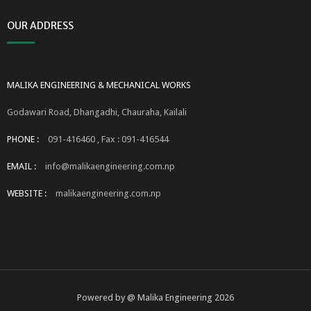
OUR ADDRESS
MALIKA ENGINEERING & MECHANICAL WORKS
Godawari Road, Dhangadhi, Chauraha, Kailali
PHONE :
091-416460 , Fax : 091-416544
EMAIL :
info@malikaengineering.com.np
WEBSITE :
malikaengineering.com.np
Powered by @ Malika Engineering 2026