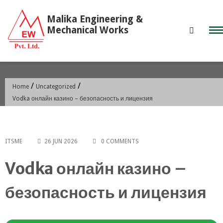
Skip
to
content
VODKA ОНЛАЙН КАЗИНО –
БЕЗОПАСНОСТЬ И ЛИЦЕНЗИЯ
/
/
Home
Uncategorized
Vodka онлайн казино – безопасность и лицензия
ITSME
26 JUN 2026
0 COMMENTS
Vodka онлайн казино –
безопасность и лицензия