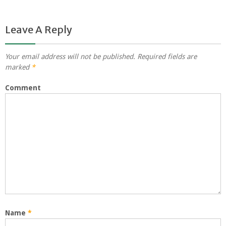
Leave A Reply
Your email address will not be published.
Required fields are
marked
*
Comment
Name
*