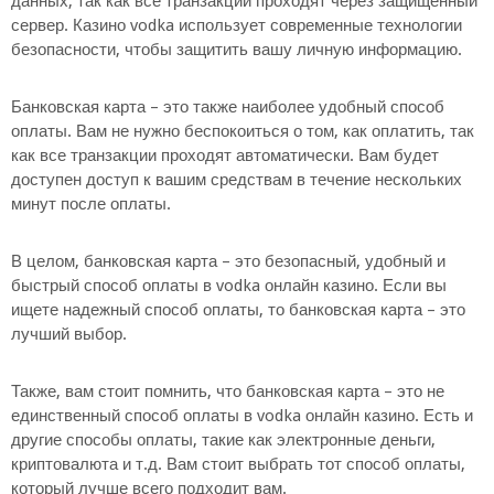
данных, так как все транзакции проходят через защищенный
сервер. Казино vodka использует современные технологии
безопасности, чтобы защитить вашу личную информацию.
Банковская карта – это также наиболее удобный способ
оплаты. Вам не нужно беспокоиться о том, как оплатить, так
как все транзакции проходят автоматически. Вам будет
доступен доступ к вашим средствам в течение нескольких
минут после оплаты.
В целом, банковская карта – это безопасный, удобный и
быстрый способ оплаты в vodka онлайн казино. Если вы
ищете надежный способ оплаты, то банковская карта – это
лучший выбор.
Также, вам стоит помнить, что банковская карта – это не
единственный способ оплаты в vodka онлайн казино. Есть и
другие способы оплаты, такие как электронные деньги,
криптовалюта и т.д. Вам стоит выбрать тот способ оплаты,
который лучше всего подходит вам.