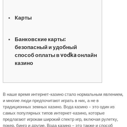
Карты
Банковские карты:
безопасный и удобный
способ оплаты в vodka онлайн
казино
В наше время интернет-казино стало нормальным явлением,
и многие люди предпочитают играть в них, а не в
традиционных земных казино. Вода казино – это один из
самых популярных типов интернет-казино, которые
предлагают игрокам широкий спектр игр, включая рулетку,
покер, бинго и другие. Вода казино – это также и способ