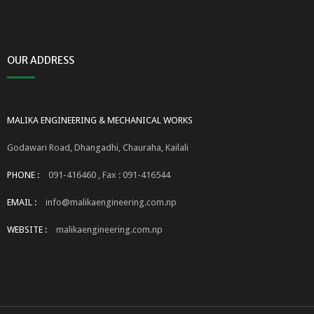
OUR ADDRESS
MALIKA ENGINEERING & MECHANICAL WORKS
Godawari Road, Dhangadhi, Chauraha, Kailali
PHONE :
091-416460 , Fax : 091-416544
EMAIL :
info@malikaengineering.com.np
WEBSITE :
malikaengineering.com.np