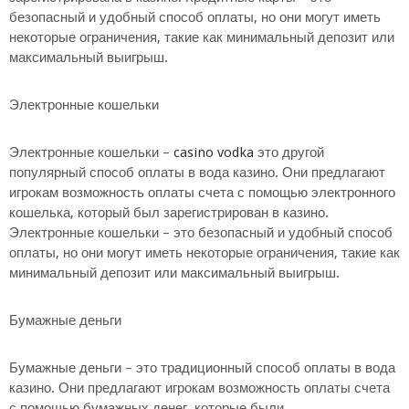
безопасный и удобный способ оплаты, но они могут иметь
некоторые ограничения, такие как минимальный депозит или
максимальный выигрыш.
Электронные кошельки
Электронные кошельки –
casino vodka
это другой
популярный способ оплаты в вода казино. Они предлагают
игрокам возможность оплаты счета с помощью электронного
кошелька, который был зарегистрирован в казино.
Электронные кошельки – это безопасный и удобный способ
оплаты, но они могут иметь некоторые ограничения, такие как
минимальный депозит или максимальный выигрыш.
Бумажные деньги
Бумажные деньги – это традиционный способ оплаты в вода
казино. Они предлагают игрокам возможность оплаты счета
с помощью бумажных денег, которые были