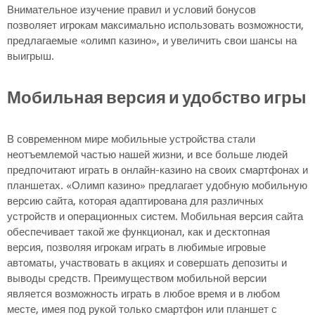
Внимательное изучение правил и условий бонусов
позволяет игрокам максимально использовать возможности,
предлагаемые «олимп казино», и увеличить свои шансы на
выигрыш.
Мобильная версия и удобство игры
В современном мире мобильные устройства стали
неотъемлемой частью нашей жизни, и все больше людей
предпочитают играть в онлайн-казино на своих смартфонах и
планшетах. «Олимп казино» предлагает удобную мобильную
версию сайта, которая адаптирована для различных
устройств и операционных систем. Мобильная версия сайта
обеспечивает такой же функционал, как и десктопная
версия, позволяя игрокам играть в любимые игровые
автоматы, участвовать в акциях и совершать депозиты и
выводы средств. Преимуществом мобильной версии
является возможность играть в любое время и в любом
месте, имея под рукой только смартфон или планшет с