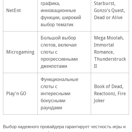
графика,
Starburst,
NetEnt
инновационные
Gonzo's Quest,
функции, широкий
Dead or Alive
выбор тематик
Большой выбор
Mega Moolah,
слотов, включая
Immortal
Microgaming
слоты с
Romance,
прогрессивными
Thunderstruck
джекпотами
II
Функциональные
слоты с
Book of Dead,
Play'n GO
интересными
Reactoonz, Fire
бонусными
Joker
раундами
Выбор надежного провайдера гарантирует честность игры и