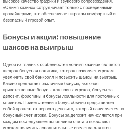
высокое качество графики и звукового сопровождения.
«Олимп казино» сотрудничает только с проверенными
провайдерами, что обеспечивает игрокам комфортный и
безопасный игровой опыт.
Бонусы и акции: повышение
шансов на выигрыш
Одной из главных особенностей «олимп казино» является
щедрая бонусная политика, которая позволяет игрокам
увеличить свой банкролл и повысить шансы на выигрыш.
Казино предлагает различные бонусы, включая
приветственные бонусы для новых игроков, бонусы за
депозит, фриспины и бонусы лояльности для постоянных
клиентов. Приветственный бонус обычно представляет
собой процент от первого депозита, который начисляется на
бонусный счет игрока. Бонусы за депозит начисляются при
каждом последующем пополнении счета и позволяют
игрокам получить дополнительные средства для игры.