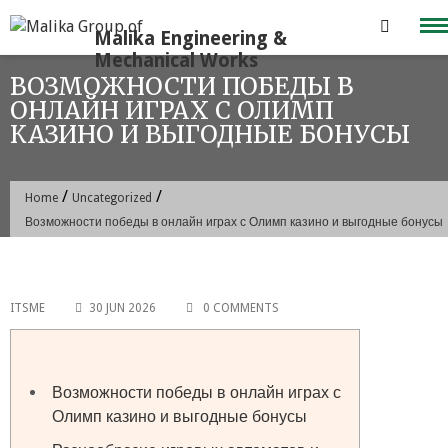
Skip
to
content
ВОЗМОЖНОСТИ ПОБЕДЫ В
ОНЛАЙН ИГРАХ С ОЛИМП
КАЗИНО И ВЫГОДНЫЕ БОНУСЫ
/
/
Home
Uncategorized
Возможности победы в онлайн играх с Олимп казино и выгодные бонусы
ITSME
30 JUN 2026
0 COMMENTS
Возможности победы в онлайн играх с
Олимп казино и выгодные бонусы