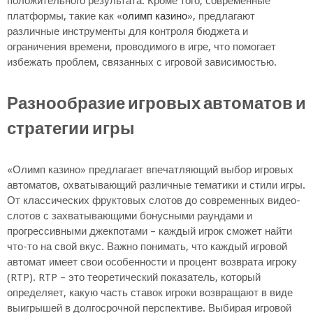
положительного результата. Кроме того, современные
платформы, такие как «
олимп казино
», предлагают
различные инструменты для контроля бюджета и
ограничения времени, проводимого в игре, что помогает
избежать проблем, связанных с игровой зависимостью.
Разнообразие игровых автоматов и
стратегии игры
«Олимп казино» предлагает впечатляющий выбор игровых
автоматов, охватывающий различные тематики и стили игры.
От классических фруктовых слотов до современных видео-
слотов с захватывающими бонусными раундами и
прогрессивными джекпотами – каждый игрок сможет найти
что-то на свой вкус. Важно понимать, что каждый игровой
автомат имеет свои особенности и процент возврата игроку
(RTP). RTP – это теоретический показатель, который
определяет, какую часть ставок игроки возвращают в виде
выигрышей в долгосрочной перспективе. Выбирая игровой