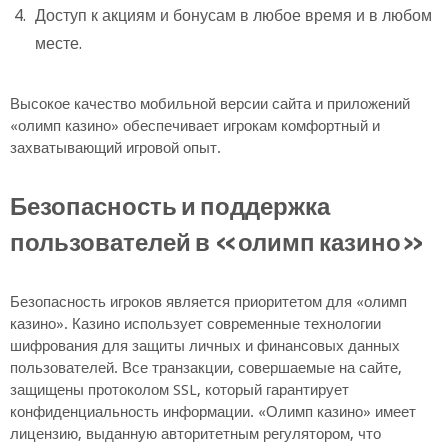
Доступ к акциям и бонусам в любое время и в любом
месте.
Высокое качество мобильной версии сайта и приложений
«олимп казино» обеспечивает игрокам комфортный и
захватывающий игровой опыт.
Безопасность и поддержка
пользователей в «олимп казино»
Безопасность игроков является приоритетом для «олимп
казино». Казино использует современные технологии
шифрования для защиты личных и финансовых данных
пользователей. Все транзакции, совершаемые на сайте,
защищены протоколом SSL, который гарантирует
конфиденциальность информации. «Олимп казино» имеет
лицензию, выданную авторитетным регулятором, что