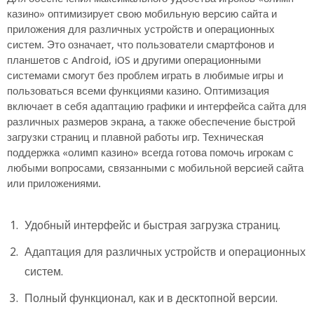
казино» оптимизирует свою мобильную версию сайта и
приложения для различных устройств и операционных
систем. Это означает, что пользователи смартфонов и
планшетов с Android, iOS и другими операционными
системами смогут без проблем играть в любимые игры и
пользоваться всеми функциями казино. Оптимизация
включает в себя адаптацию графики и интерфейса сайта для
различных размеров экрана, а также обеспечение быстрой
загрузки страниц и плавной работы игр. Техническая
поддержка «олимп казино» всегда готова помочь игрокам с
любыми вопросами, связанными с мобильной версией сайта
или приложениями.
Удобный интерфейс и быстрая загрузка страниц.
Адаптация для различных устройств и операционных
систем.
Полный функционал, как и в десктопной версии.