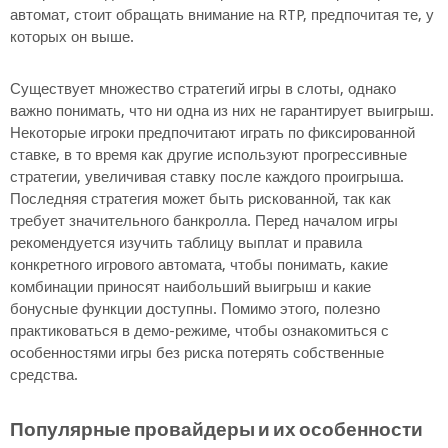
автомат, стоит обращать внимание на RTP, предпочитая те, у
которых он выше.
Существует множество стратегий игры в слоты, однако
важно понимать, что ни одна из них не гарантирует выигрыш.
Некоторые игроки предпочитают играть по фиксированной
ставке, в то время как другие используют прогрессивные
стратегии, увеличивая ставку после каждого проигрыша.
Последняя стратегия может быть рискованной, так как
требует значительного банкролла. Перед началом игры
рекомендуется изучить таблицу выплат и правила
конкретного игрового автомата, чтобы понимать, какие
комбинации приносят наибольший выигрыш и какие
бонусные функции доступны. Помимо этого, полезно
практиковаться в демо-режиме, чтобы ознакомиться с
особенностями игры без риска потерять собственные
средства.
Популярные провайдеры и их особенности