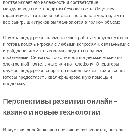
подтверждает его надежность и соответствие
международным стандартам безопасности. Лицензия
гарантирует, что казино работает легально и честно, и что
все выигрыши игроков выплачиваются в полном объеме.
Служба поддержки «олимп казино» работает круглосуточно
и готова помочь игрокам с любыми вопросами, связанными с
игрой, депозитами, выводами средств и другими
проблемами. Связаться со службой поддержки можно по
электронной почте, в чате или по телефону. Операторы
службы поддержки говорят на нескольких языках и всегда
готовы предоставить квалифицированную помощь и
поддержку.
Перспективы развития онлайн-
казино и новые технологии
Индустрия онлайн-казино постоянно развивается, внедряя