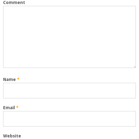
Comment
Name
*
Email
*
Website