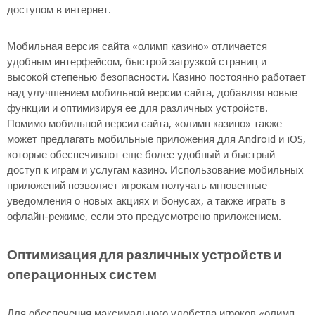
доступом в интернет.
Мобильная версия сайта «олимп казино» отличается
удобным интерфейсом, быстрой загрузкой страниц и
высокой степенью безопасности. Казино постоянно работает
над улучшением мобильной версии сайта, добавляя новые
функции и оптимизируя ее для различных устройств.
Помимо мобильной версии сайта, «олимп казино» также
может предлагать мобильные приложения для Android и iOS,
которые обеспечивают еще более удобный и быстрый
доступ к играм и услугам казино. Использование мобильных
приложений позволяет игрокам получать мгновенные
уведомления о новых акциях и бонусах, а также играть в
офлайн-режиме, если это предусмотрено приложением.
Оптимизация для различных устройств и
операционных систем
Для обеспечения максимального удобства игроков «олимп