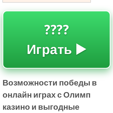
????
Играть ▶️
Возможности победы в
онлайн играх с Олимп
казино и выгодные